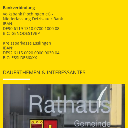
Bankverbindung
Volksbank Plochingen eG -
Niederlassung Deizisauer Bank
IBAN:
DE90 6119 1310 0700 1000 08
BIC: GENODES1VBP
Kreissparkasse Esslingen
IBAN:
DE92 6115 0020 0000 9030 04
BIC: ESSLDE66XXX
DAUERTHEMEN & INTERESSANTES