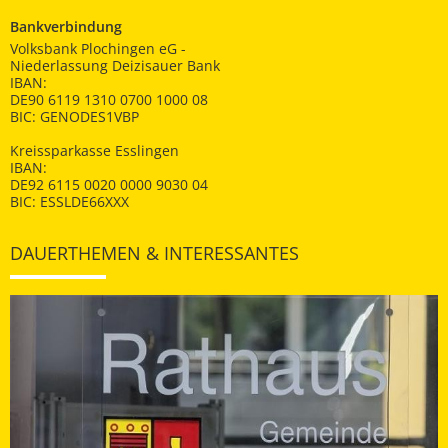
Bankverbindung
Volksbank Plochingen eG -
Niederlassung Deizisauer Bank
IBAN:
DE90 6119 1310 0700 1000 08
BIC: GENODES1VBP
Kreissparkasse Esslingen
IBAN:
DE92 6115 0020 0000 9030 04
BIC: ESSLDE66XXX
DAUERTHEMEN & INTERESSANTES