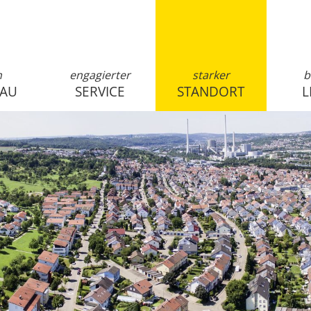
n
engagierter
starker
b
SAU
SERVICE
STANDORT
L