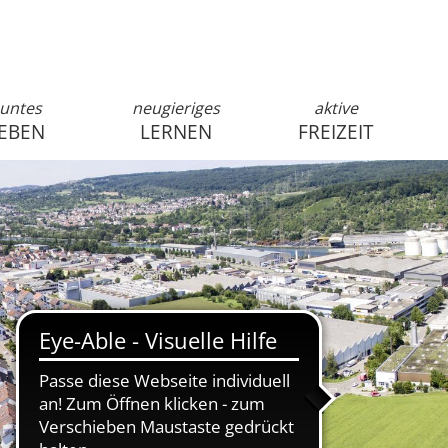
untes
neugieriges
aktive
EBEN
LERNEN
FREIZEIT
anmelden