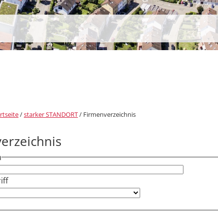
rtseite
/
starker STANDORT
/
Firmenverzeichnis
erzeichnis
h
ff