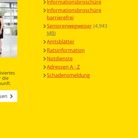
Informationsbroschüre
Informationsbroschüre
barrierefrei
Seniorenwegweiser
(4,943
MB
)
Amtsblätter
Ratsinformation
Notdienste
Adressen A - Z
viertes
Schadensmeldung
 die
unft.
esen