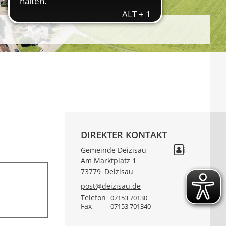
DIREKTER KONTAKT
Gemeinde Deizisau
Am Marktplatz 1
73779
Deizisau
post@deizisau.de
Telefon
07153 70130
Fax
07153 701340