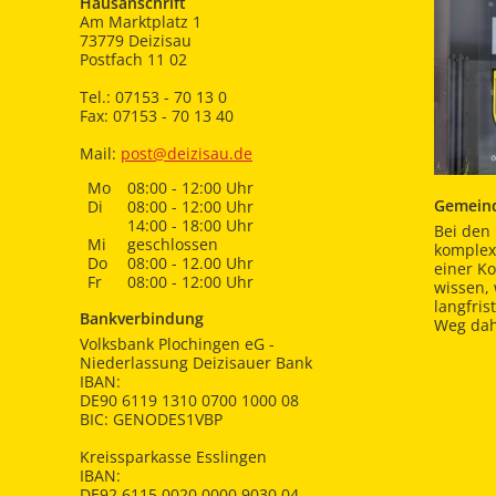
Hausanschrift
Am Marktplatz 1
73779 Deizisau
Postfach 11 02
Tel.: 07153 - 70 13 0
Fax: 07153 - 70 13 40
Mail:
post@deizisau.de
Mo
08:00 - 12:00 Uhr
Gemeind
Di
08:00 - 12:00 Uhr
14:00 - 18:00 Uhr
Bei den 
Mi
geschlossen
komplex
Do
08:00 - 12.00 Uhr
einer K
Fr
08:00 - 12:00 Uhr
wissen,
langfris
Bankverbindung
Weg dah
Volksbank Plochingen eG -
Niederlassung Deizisauer Bank
IBAN:
DE90 6119 1310 0700 1000 08
BIC: GENODES1VBP
Kreissparkasse Esslingen
IBAN:
DE92 6115 0020 0000 9030 04