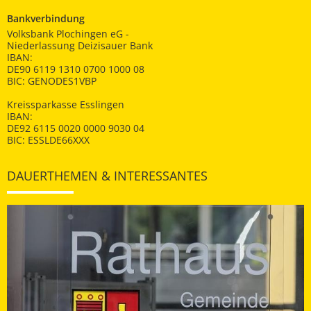
Bankverbindung
Volksbank Plochingen eG -
Niederlassung Deizisauer Bank
IBAN:
DE90 6119 1310 0700 1000 08
BIC: GENODES1VBP
Kreissparkasse Esslingen
IBAN:
DE92 6115 0020 0000 9030 04
BIC: ESSLDE66XXX
DAUERTHEMEN & INTERESSANTES