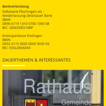
Bankverbindung
Volksbank Plochingen eG -
Niederlassung Deizisauer Bank
IBAN:
DE90 6119 1310 0700 1000 08
BIC: GENODES1VBP
Kreissparkasse Esslingen
IBAN:
DE92 6115 0020 0000 9030 04
BIC: ESSLDE66XXX
DAUERTHEMEN & INTERESSANTES