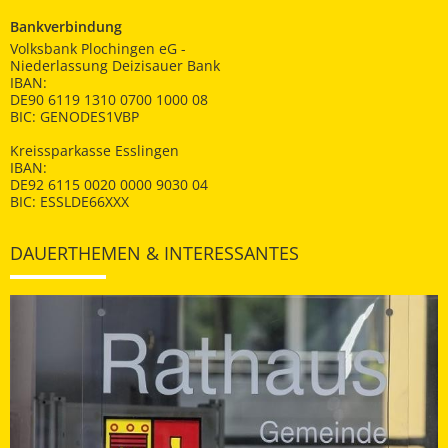
Bankverbindung
Volksbank Plochingen eG -
Niederlassung Deizisauer Bank
IBAN:
DE90 6119 1310 0700 1000 08
BIC: GENODES1VBP
Kreissparkasse Esslingen
IBAN:
DE92 6115 0020 0000 9030 04
BIC: ESSLDE66XXX
DAUERTHEMEN & INTERESSANTES