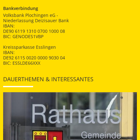
Bankverbindung
Volksbank Plochingen eG -
Niederlassung Deizisauer Bank
IBAN:
DE90 6119 1310 0700 1000 08
BIC: GENODES1VBP
Kreissparkasse Esslingen
IBAN:
DE92 6115 0020 0000 9030 04
BIC: ESSLDE66XXX
DAUERTHEMEN & INTERESSANTES