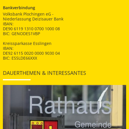
Bankverbindung
Volksbank Plochingen eG -
Niederlassung Deizisauer Bank
IBAN:
DE90 6119 1310 0700 1000 08
BIC: GENODES1VBP
Kreissparkasse Esslingen
IBAN:
DE92 6115 0020 0000 9030 04
BIC: ESSLDE66XXX
DAUERTHEMEN & INTERESSANTES