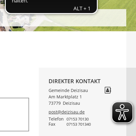
DIREKTER KONTAKT
Gemeinde Deizisau
Am Marktplatz 1
73779
Deizisau
post@deizisau.de
Telefon
07153 70130
Fax
07153 701340