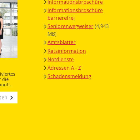
Informationsbroschüre
Informationsbroschüre
barrierefrei
Seniorenwegweiser
(4,943
MB
)
Amtsblätter
Ratsinformation
Notdienste
Adressen A - Z
viertes
Schadensmeldung
 die
unft.
esen