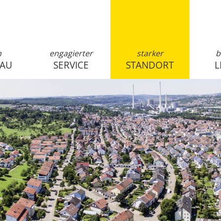
n
engagierter
starker
b
SAU
SERVICE
STANDORT
L