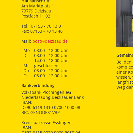
Hausanschrift
Am Marktplatz 1
73779 Deizisau
Postfach 11 02
Tel.: 07153 - 70 13 0
Fax: 07153 - 70 13 40
Mail:
post@deizisau.de
Mo
08:00 - 12:00 Uhr
Gemeind
Di
08:00 - 12:00 Uhr
14:00 - 18:00 Uhr
Bei den 
Mi
geschlossen
komplex
Do
08:00 - 12.00 Uhr
einer K
Fr
08:00 - 12:00 Uhr
wissen,
langfris
Bankverbindung
Weg dah
Volksbank Plochingen eG -
Niederlassung Deizisauer Bank
IBAN:
DE90 6119 1310 0700 1000 08
BIC: GENODES1VBP
Kreissparkasse Esslingen
IBAN:
DE92 6115 0020 0000 9030 04