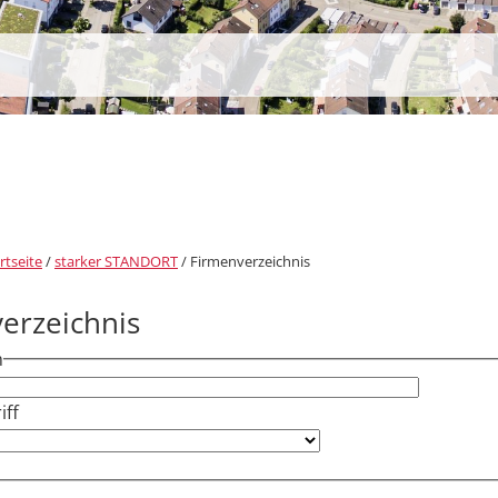
rtseite
/
starker STANDORT
/
Firmenverzeichnis
erzeichnis
h
ff