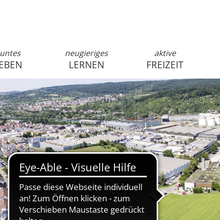
untes
neugieriges
aktive
EBEN
LERNEN
FREIZEIT
anmelden