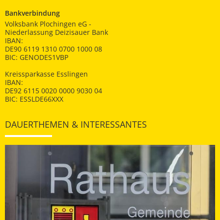
Bankverbindung
Volksbank Plochingen eG -
Niederlassung Deizisauer Bank
IBAN:
DE90 6119 1310 0700 1000 08
BIC: GENODES1VBP
Kreissparkasse Esslingen
IBAN:
DE92 6115 0020 0000 9030 04
BIC: ESSLDE66XXX
DAUERTHEMEN & INTERESSANTES