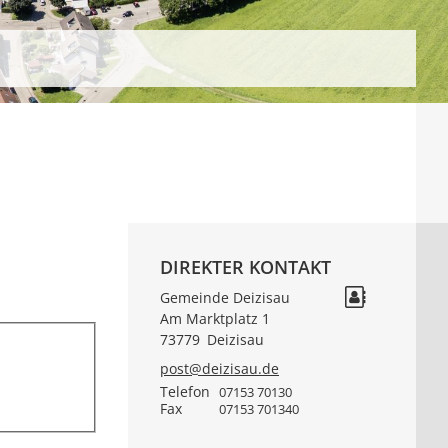
DIREKTER KONTAKT
Gemeinde Deizisau
Am Marktplatz 1
73779
Deizisau
post@deizisau.de
Telefon
07153 70130
Fax
07153 701340