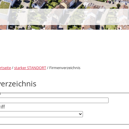
rtseite
/
starker STANDORT
/
Firmenverzeichnis
erzeichnis
h
ff