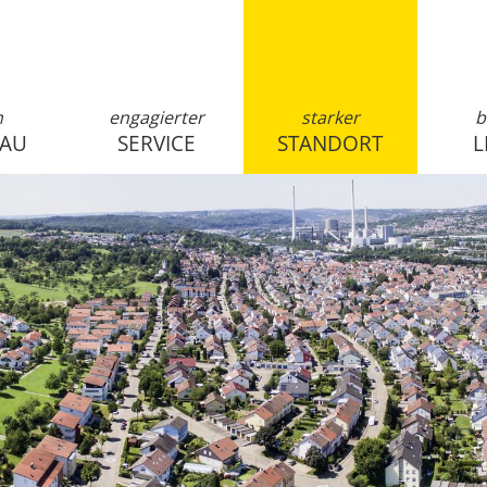
n
engagierter
starker
b
SAU
SERVICE
STANDORT
L