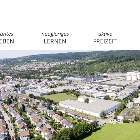
untes
neugieriges
aktive
EBEN
LERNEN
FREIZEIT
anmelden