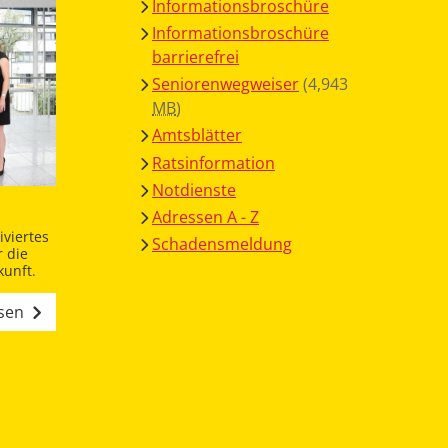
Informationsbroschüre
Informationsbroschüre
barrierefrei
Seniorenwegweiser
(4,943
MB
)
Amtsblätter
Ratsinformation
Notdienste
Adressen A - Z
viertes
Schadensmeldung
 die
unft.
esen