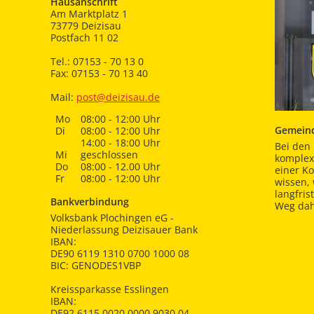
Hausanschrift
Am Marktplatz 1
73779 Deizisau
Postfach 11 02
Tel.: 07153 - 70 13 0
Fax: 07153 - 70 13 40
Mail:
post@deizisau.de
Mo
08:00 - 12:00 Uhr
Gemeind
Di
08:00 - 12:00 Uhr
14:00 - 18:00 Uhr
Bei den 
Mi
geschlossen
komplex
Do
08:00 - 12.00 Uhr
einer K
Fr
08:00 - 12:00 Uhr
wissen,
langfris
Bankverbindung
Weg dah
Volksbank Plochingen eG -
Niederlassung Deizisauer Bank
IBAN:
DE90 6119 1310 0700 1000 08
BIC: GENODES1VBP
Kreissparkasse Esslingen
IBAN:
DE92 6115 0020 0000 9030 04