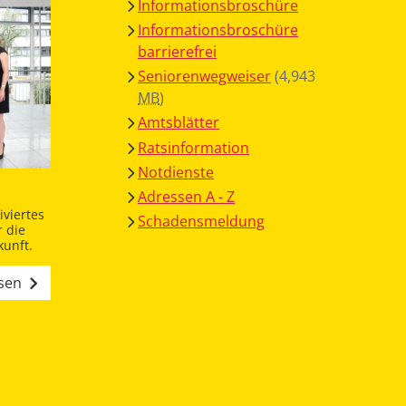
Informationsbroschüre
Informationsbroschüre
barrierefrei
Seniorenwegweiser
(4,943
MB
)
Amtsblätter
Ratsinformation
Notdienste
Adressen A - Z
viertes
Schadensmeldung
 die
unft.
esen