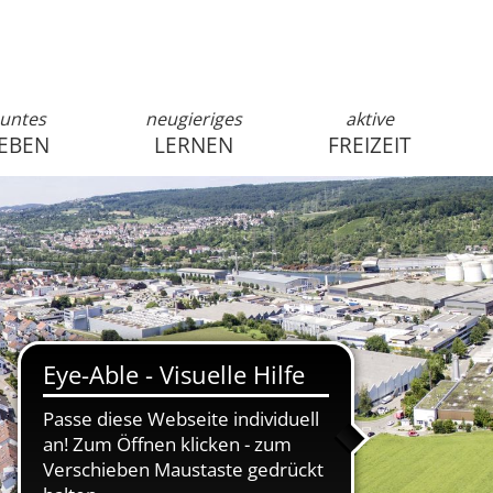
untes
neugieriges
aktive
EBEN
LERNEN
FREIZEIT
anmelden