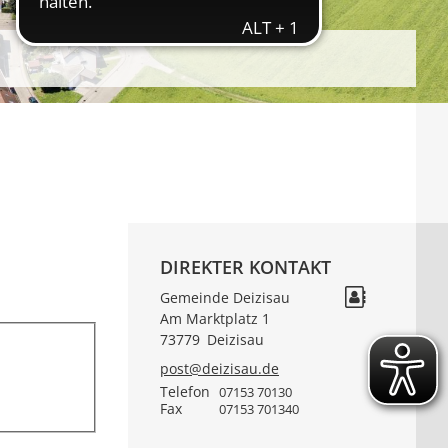
DIREKTER KONTAKT
Gemeinde Deizisau
Am Marktplatz 1
73779
Deizisau
post@deizisau.de
Telefon
07153 70130
Fax
07153 701340