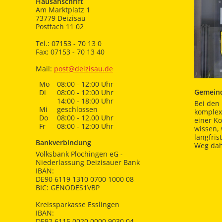
Hausanschrift
Am Marktplatz 1
73779 Deizisau
Postfach 11 02
Tel.: 07153 - 70 13 0
Fax: 07153 - 70 13 40
Mail:
post@deizisau.de
Mo
08:00 - 12:00 Uhr
Gemeind
Di
08:00 - 12:00 Uhr
14:00 - 18:00 Uhr
Bei den 
Mi
geschlossen
komplex
Do
08:00 - 12.00 Uhr
einer K
Fr
08:00 - 12:00 Uhr
wissen,
langfris
Bankverbindung
Weg dah
Volksbank Plochingen eG -
Niederlassung Deizisauer Bank
IBAN:
DE90 6119 1310 0700 1000 08
BIC: GENODES1VBP
Kreissparkasse Esslingen
IBAN:
DE92 6115 0020 0000 9030 04