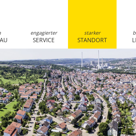
n
engagierter
starker
b
SAU
SERVICE
STANDORT
L