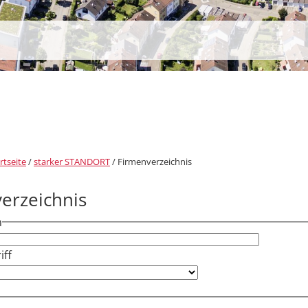
rtseite
/
starker STANDORT
/
Firmenverzeichnis
erzeichnis
h
ff