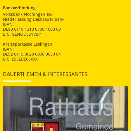
Bankverbindung
Volksbank Plochingen eG -
Niederlassung Deizisauer Bank
IBAN:
DE90 6119 1310 0700 1000 08
BIC: GENODES1VBP
Kreissparkasse Esslingen
IBAN:
DE92 6115 0020 0000 9030 04
BIC: ESSLDE66XXX
DAUERTHEMEN & INTERESSANTES